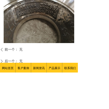
前一个：
无
ꄴ
后一个：
无
ꄲ
网站首页
客户案例
新闻资讯
产品展示
联系我们
咨询热线：
服务热线：
15736928888
15560283999
邮箱：15560283999@139.com
地址：河南省新乡市获嘉县
版权所有：新乡市美卓耐磨材料有限公司