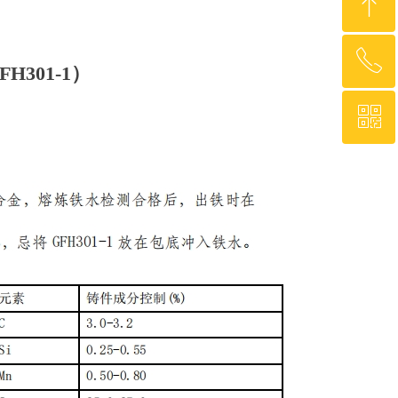
ꁸ
ꂅ
回到顶部
301-1）
ꀥ
15736928888
微信二维码